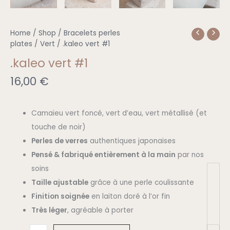
.kaleo
Home
/
Shop
/
Bracelets perles
vert
plates
/
Vert
/ .kaleo vert #1
#1
.kaleo vert #1
quantity
16,00
€
Camaïeu vert foncé, vert d’eau, vert métallisé (et
touche de noir)
Perles de verres
authentiques japonaises
Pensé & fabriqué entièrement à la main
par nos
soins
Taille ajustable
grâce à une perle coulissante
Finition soignée
en laiton doré à l’or fin
Très léger
, agréable à porter