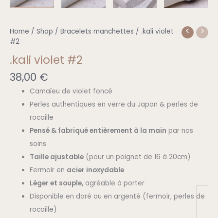
.kali
Home
/
Shop
/
Bracelets manchettes
/ .kali violet
violet
#2
#2
.kali violet #2
quantity
38,00
€
Camaïeu de violet foncé
Perles authentiques en verre du Japon & perles de
rocaille
Pensé & fabriqué entièrement à la main
par nos
soins
Taille ajustable
(pour un poignet de 16 à 20cm)
Fermoir en
acier inoxydable
Léger et souple,
agréable à porter
Disponible en doré ou en argenté (fermoir, perles de
rocaille)