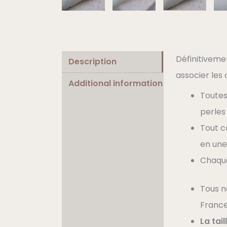
Définitiveme
Description
associer les 
Additional information
Toutes
perles 
Tout 
en une
Chaque
Tous n
France
La tai