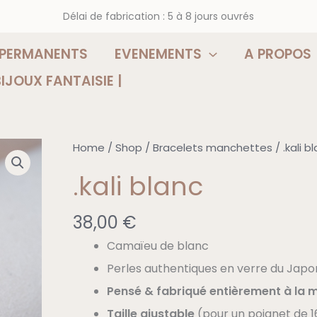
Délai de fabrication : 5 à 8 jours ouvrés
 PERMANENTS
EVENEMENTS
A PROPOS
BIJOUX FANTAISIE |
.kali
Home
/
Shop
/
Bracelets manchettes
/ .kali b
blanc
.kali blanc
quantity
38,00
€
Camaïeu de blanc
Perles authentiques en verre du Japon
Pensé & fabriqué entièrement à la 
Taille ajustable
(pour un poignet de 