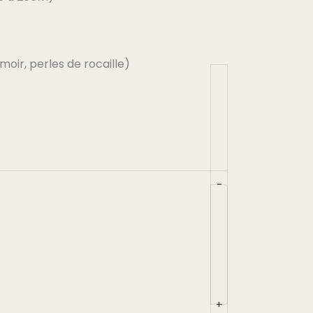
oir, perles de rocaille)
-
+