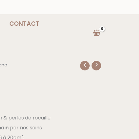
CONTACT
lanc
 & perles de rocaille
main
par nos soins
16 à 20cm)